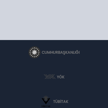
CUMHURBAŞKANLIĞI
YÖK
TÜBİTAK