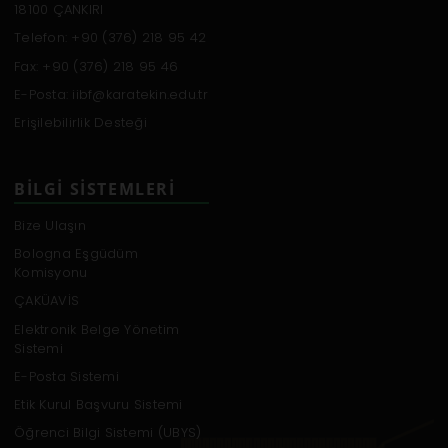
18100 ÇANKIRI
Telefon: +90 (376) 218 95 42
Fax: +90 (376) 218 95 46
E-Posta: iibf@karatekin.edu.tr
Erişilebilirlik Desteği
BILGI SISTEMLERI
Bize Ulaşın
Bologna Eşgüdüm
Komisyonu
ÇAKÜAVİS
Elektronik Belge Yönetim
Sistemi
E-Posta Sistemi
Etik Kurul Başvuru Sistemi
Öğrenci Bilgi Sistemi (UBYS)