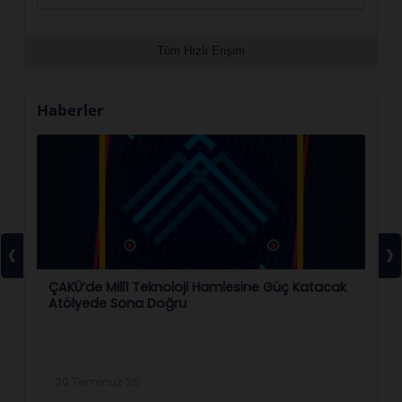
Tüm Hızlı Erişim
Haberler
‹
›
ÇAKÜ’de Millî Teknoloji Hamlesine Güç Katacak
ÇA
Atölyede Sona Doğru
Bi
20 Temmuz 26
2