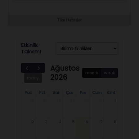
Tüm Haberler
Etkinlik
Takvimi
Ağustos
month
week
2026
today
Paz
Pzt
Sal
Çar
Per
Cum
Cmt
26
27
28
29
30
31
1
2
3
4
5
6
7
8