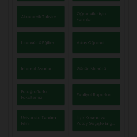
Öğrenciler için
Akademik Takvim
Formlar
Lisansüstü Eğitim
Aday Öğrenci
İnternet Ayarları
Günün Menüsü
Fotoğraflarla
Faaliyet Raporları
Fakültemiz
Üniversite Tanıtım
İlişik Kesme ve
Filmi
Yatay Geçişte Engel
Yoktur İşlemleri