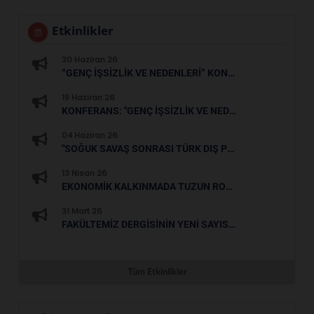
Etkinlikler
30 Haziran 26
“GENÇ İŞSIZLIK VE NEDENLERI” KONFERANSI GERÇEKLEŞTIRILDI
19 Haziran 26
KONFERANS: "GENÇ İŞSIZLIK VE NEDENLERI"
04 Haziran 26
"SOĞUK SAVAŞ SONRASI TÜRK DIŞ POLITIKASINDA KARADENIZ" BAŞLIKLI KONFERANS DÜZENLENMIŞTIR
13 Nisan 26
EKONOMIK KALKINMADA TUZUN ROLÜ VE KALKINMA AJANSLARI DESTEKLERI" ADLI SEMINER GERÇEKLEŞTIRILDI
31 Mart 26
FAKÜLTEMIZ DERGISININ YENI SAYISI YAYIMLANMIŞTIR.
Tüm Etkinlikler