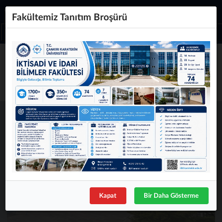
Türkçe
Fakültemiz Tanıtım Broşürü
ÇANKIRI KARATEKİN ÜNİVERSİTESİ
İktisadi ve İdari Bilimler Fakültesi
❮
❯
Kapat
Bir Daha Gösterme