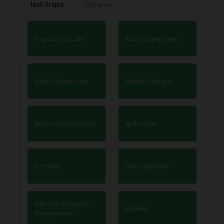
Hızlı Erişim
Öğrenci
Engelsiz Fakülte
Aday Öğrenciler
Kalite Güvencesi
Fakülte Dergisi
Bölüm Müfredatları
İç Kontrol
E-Posta
Ders İçerikleri
Öğrenci Değişim
Rehber
Programları