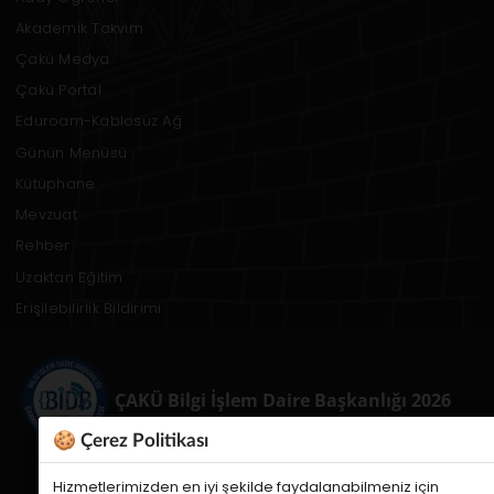
Akademik Takvim
Çakü Medya
Çakü Portal
Eduroam-Kablosuz Ağ
Günün Menüsü
Kütüphane
Mevzuat
Rehber
Uzaktan Eğitim
Erişilebilirlik Bildirimi
ÇAKÜ Bilgi İşlem Daire Başkanlığı 2026
🍪 Çerez Politikası
Hizmetlerimizden en iyi şekilde faydalanabilmeniz için