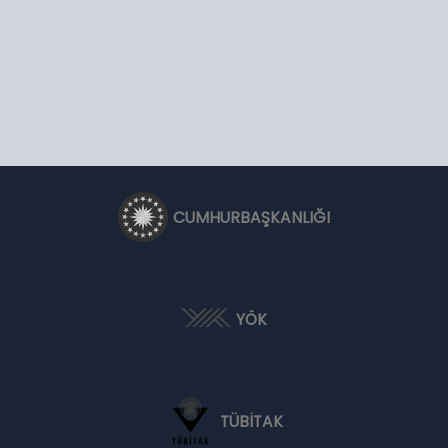
CUMHURBAŞKANLIĞI
YÖK
TÜBİTAK