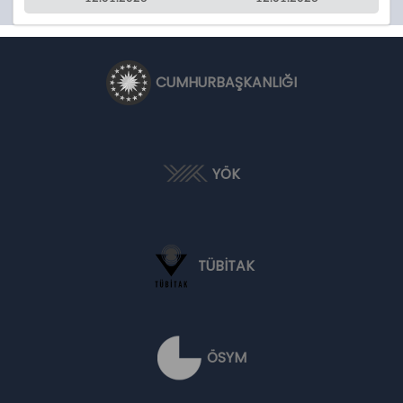
CUMHURBAŞKANLIĞI
YÖK
TÜBİTAK
ÖSYM