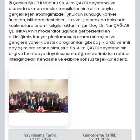
🌟Çankırı İŞKUR İl Müdürü Sn. Alim ÇAYCI beyefendi ve
alanında uzman meslek temsilcilerinin katılımlarıyla
gerçekleşen etkinliğimizde; İŞKUR’un sunduğu kariyer
fırsatları, istihdam destekleri, staj ve iş olanakları hakkında
katılımcılara önemli bilgiler aktarılmıştır. Doç. Dr. Nur ÇAĞLAR
ÇETİNKAYA’nın moderatörlüğünde gerçekleştirilen
etkinliğimiz; kariyer planlaması, iş arama süreçleri ve
gençlere yönelik destek programları gibi başlıklarda verimli
paylaşımlara sahne olmuştur. Sn. Alim ÇAYCI beyefendinin
bilgi ve tecrübeye dayalı sunumu, öğrencilerimiz için rehber
niteliğindedir. Kendisine ve ekibine sonsuz teşekkür ederiz.
Yayınlanma Tarihi:
Güncelleme Tarihi:
12.01.2026
12.01.2026