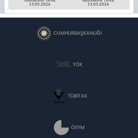
13.05.2026
13.05.2026
CUMHURBAŞKANLIĞI
YÖK
TÜBİTAK
ÖSYM